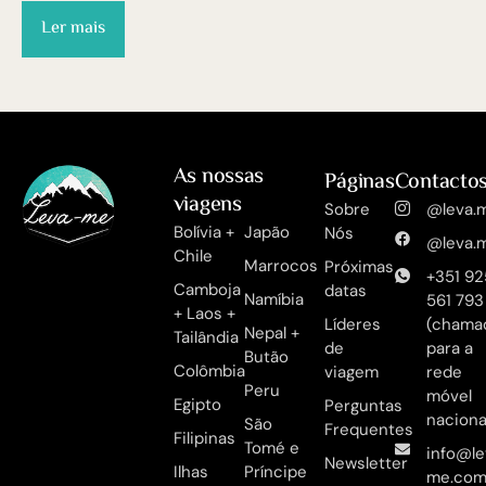
Ler mais
As nossas
Páginas
Contacto
viagens
Sobre
@leva.m
Bolívia +
Japão
Nós
@leva.m
Chile
Marrocos
Próximas
+351 92
Camboja
datas
Namíbia
561 793
+ Laos +
Líderes
(chama
Nepal +
Tailândia
de
para a
Butão
Colômbia
viagem
rede
Peru
móvel
Egipto
Perguntas
naciona
São
Frequentes
Filipinas
Tomé e
info@le
Newsletter
Ilhas
Príncipe
me.co