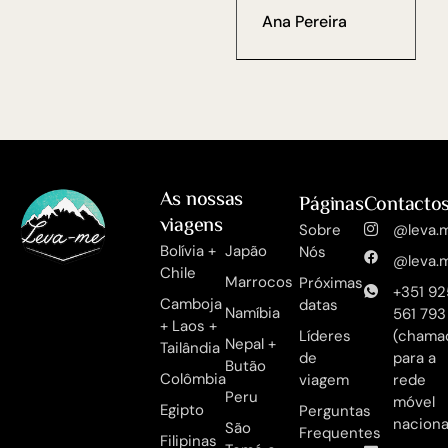
Ana Pereira
As nossas
Páginas
Contacto
viagens
Sobre
@leva.m
Bolívia +
Japão
Nós
@leva.m
Chile
Marrocos
Próximas
+351 92
Camboja
datas
Namíbia
561 793
+ Laos +
Líderes
(chama
Nepal +
Tailândia
de
para a
Butão
Colômbia
viagem
rede
Peru
móvel
Egipto
Perguntas
naciona
São
Frequentes
Filipinas