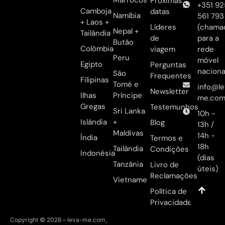
Próximas
+351 92
Camboja
datas
Namíbia
561 793
+ Laos +
Líderes
(chama
Nepal +
Tailândia
de
para a
Butão
Colômbia
viagem
rede
Peru
móvel
Egipto
Perguntas
naciona
São
Frequentes
Filipinas
Tomé e
info@le
Newsletter
Ilhas
Príncipe
me.co
Gregas
Testemunhos
Sri Lanka
10h -
Islândia
+
Blog
13h /
Maldivas
14h -
Índia
Termos e
18h
Tailândia
Condições
Indonésia
(dias
Tanzânia
Livro de
úteis)
Reclamações
Vietname
Política de
Privacidade
Copyright © 2026 – leva-me.com,