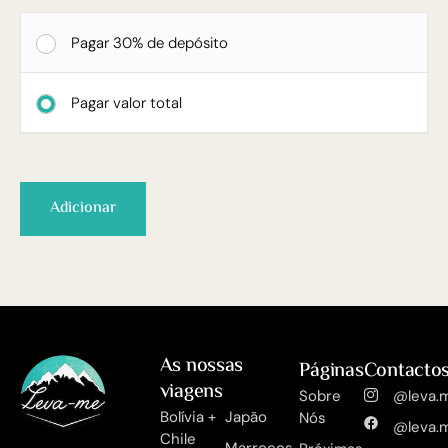
Pagar 30% de depósito
Pagar valor total
Adicionar
As nossas
Páginas
Contacto
viagens
Sobre
@leva.m
Bolívia +
Japão
Nós
@leva.m
Chile
Marrocos