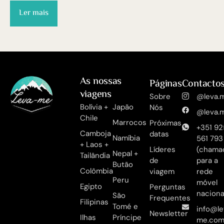
Ler mais
As nossas
Páginas
Contacto
viagens
Sobre
@leva.m
Bolívia +
Japão
Nós
@leva.m
Chile
Marrocos
Próximas
+351 92
Camboja
datas
Namíbia
561 793
+ Laos +
Líderes
(chama
Nepal +
Tailândia
de
para a
Butão
Colômbia
viagem
rede
Peru
móvel
Egipto
Perguntas
naciona
São
Frequentes
Filipinas
Tomé e
info@le
Newsletter
Ilhas
Príncipe
me.co