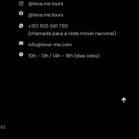
@leva.me.tours
@leva.me.tours
+351 925 561 793
(chamada para a rede móvel nacional)
info@leva-me.com
10h - 13h / 14h - 18h (dias úteis)
282