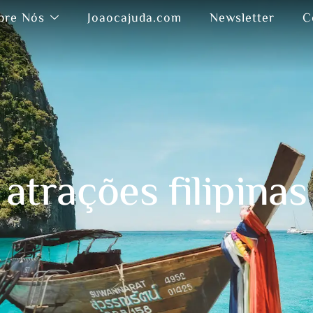
bre Nós
Joaocajuda.com
Newsletter
C
atrações filipinas