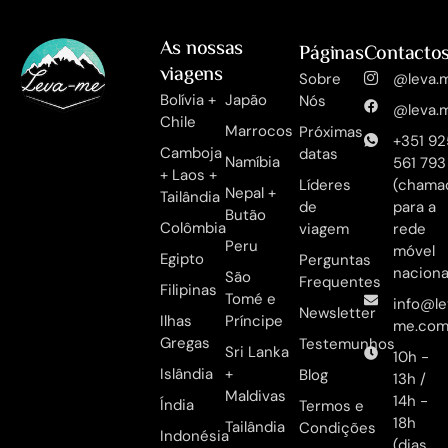
As nossas
Páginas
Contacto
viagens
Sobre
@leva.m
Bolívia +
Japão
Nós
@leva.m
Chile
Marrocos
Próximas
+351 92
Camboja
datas
Namíbia
561 793
+ Laos +
Líderes
(chama
Nepal +
Tailândia
de
para a
Butão
Colômbia
viagem
rede
Peru
móvel
Egipto
Perguntas
naciona
São
Frequentes
Filipinas
Tomé e
info@le
Newsletter
Ilhas
Príncipe
me.co
Gregas
Testemunhos
Sri Lanka
10h -
Islândia
+
Blog
13h /
Maldivas
14h -
Índia
Termos e
18h
Tailândia
Condições
Indonésia
(dias