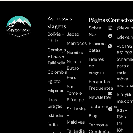
As nossas
Páginas
Contacto
viagens
Sobre
@leva.m
Bolívia +
Japão
Nós
@leva.m
Chile
Marrocos
Próximas
+351 92
Camboja
datas
Namíbia
561 793
+ Laos +
Líderes
(chama
Nepal +
Tailândia
de
para a
Butão
Colômbia
viagem
rede
Peru
móvel
Egipto
Perguntas
naciona
São
Frequentes
Filipinas
Tomé e
info@le
Newsletter
Ilhas
Príncipe
me.co
Gregas
Testemunhos
Sri Lanka
10h -
Islândia
+
Blog
13h /
Maldivas
14h -
Índia
Termos e
18h
Tailândia
Condições