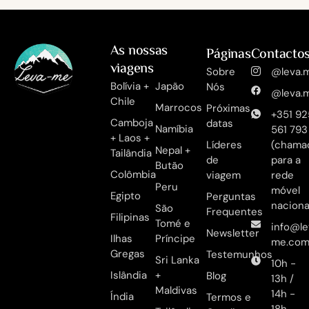
As nossas
Páginas
Contacto
viagens
Sobre
@leva.m
Bolívia +
Japão
Nós
@leva.m
Chile
Marrocos
Próximas
+351 92
Camboja
datas
Namíbia
561 793
+ Laos +
Líderes
(chama
Nepal +
Tailândia
de
para a
Butão
Colômbia
viagem
rede
Peru
móvel
Egipto
Perguntas
naciona
São
Frequentes
Filipinas
Tomé e
info@le
Newsletter
Ilhas
Príncipe
me.co
Gregas
Testemunhos
Sri Lanka
10h -
Islândia
+
Blog
13h /
Maldivas
14h -
Índia
Termos e