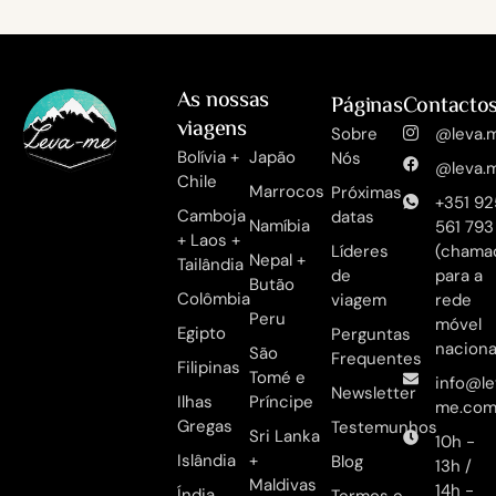
As nossas
Páginas
Contacto
viagens
Sobre
@leva.m
Bolívia +
Japão
Nós
@leva.m
Chile
Marrocos
Próximas
+351 92
Camboja
datas
Namíbia
561 793
+ Laos +
Líderes
(chama
Nepal +
Tailândia
de
para a
Butão
Colômbia
viagem
rede
Peru
móvel
Egipto
Perguntas
naciona
São
Frequentes
Filipinas
Tomé e
info@le
Newsletter
Ilhas
Príncipe
me.co
Gregas
Testemunhos
Sri Lanka
10h -
Islândia
+
Blog
13h /
Maldivas
14h -
Índia